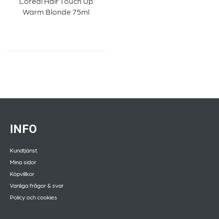
Loreal Hair Touch Up
Warm Blonde 75ml
INFO
Kundtjänst
Mina sidor
Köpvillkor
Vanliga frågor & svar
Policy och cookies