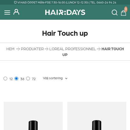
VI HAR ÖPPET MÅN-FRE 7.30-16.00 (LUNCH 12-12.30) | TEL. 0660-24 94 24
0
Hair Touch up
HEM
PRODUKTER
LOREAL PROFESSIONNEL
HAIR TOUCH
UP
Välj sortering
12
36
72