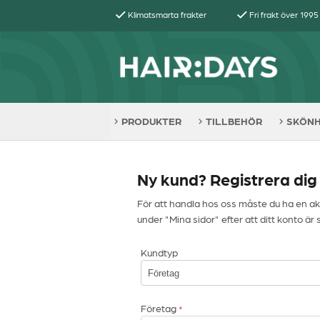
Klimatsmarta frakter
Fri frakt över 1995
PRODUKTER
TILLBEHÖR
SKÖN
Ny kund? Registrera dig
För att handla hos oss måste du ha en akt
under "Mina sidor" efter att ditt konto är 
Kundtyp
Företag
*