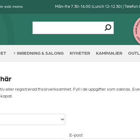
Mån-fre 7.30-16.00 (Lunch 12-12.30) | Telefon
 kr exkl. moms
HET
INREDNING & SALONG
NYHETER
KAMPANJER
OUTL
 här
iv eller registrerad frisörverksamhet. Fyll i de uppgifter som saknas. Eve
skapat.
E-post