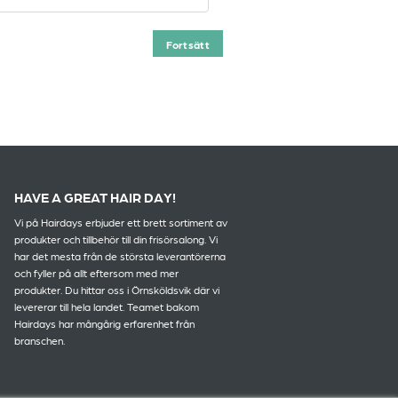
HAVE A GREAT HAIR DAY!
Vi på Hairdays erbjuder ett brett sortiment av
produkter och tillbehör till din frisörsalong. Vi
har det mesta från de största leverantörerna
och fyller på allt eftersom med mer
produkter. Du hittar oss i Örnsköldsvik där vi
levererar till hela landet. Teamet bakom
Hairdays har mångårig erfarenhet från
branschen.