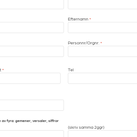
Efternamn
*
Personnr/Orgnr.
*
t
Tel
*
av fyra: gemener, versaler, siffror
(skriv samma 2ggr)