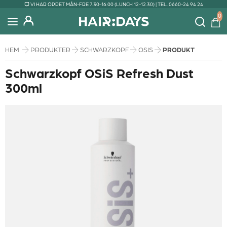
VI HAR ÖPPET MÅN-FRE 7.30-16.00 (LUNCH 12-12.30) | TEL. 0660-24 94 24
0
HEM
PRODUKTER
SCHWARZKOPF
OSIS
PRODUKT
Schwarzkopf OSiS Refresh Dust
300ml