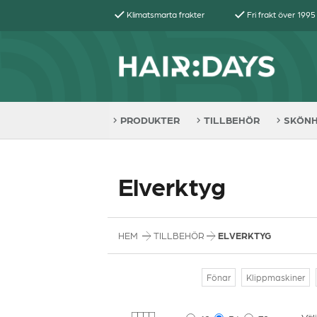
Klimatsmarta frakter
Fri frakt över 1995
PRODUKTER
TILLBEHÖR
SKÖN
Elverktyg
HEM
TILLBEHÖR
ELVERKTYG
Fönar
Klippmaskiner