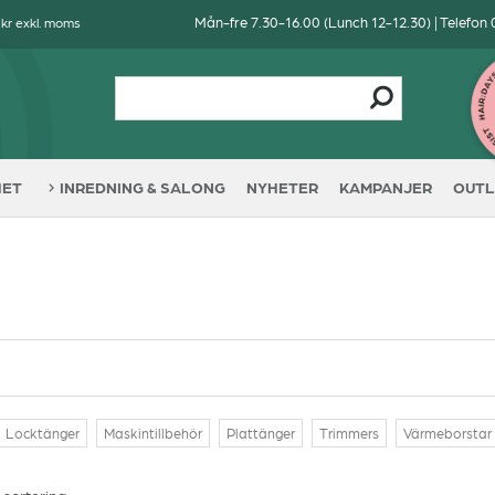
Mån-fre 7.30-16.00 (Lunch 12-12.30) | Telefon
 kr exkl. moms
HET
INREDNING & SALONG
NYHETER
KAMPANJER
OUTL
Locktänger
Maskintillbehör
Plattänger
Trimmers
Värmeborstar