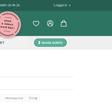
 0660-24 94 24
Logga in
ET
SKAPA KONTO
Värmespolar
Övrigt