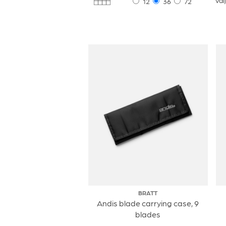
Väl
12
36
72
BRATT
Andis blade carrying case, 9
blades