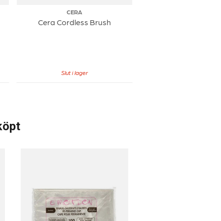
CERA
Cera Cordless Brush
Slut i lager
köpt