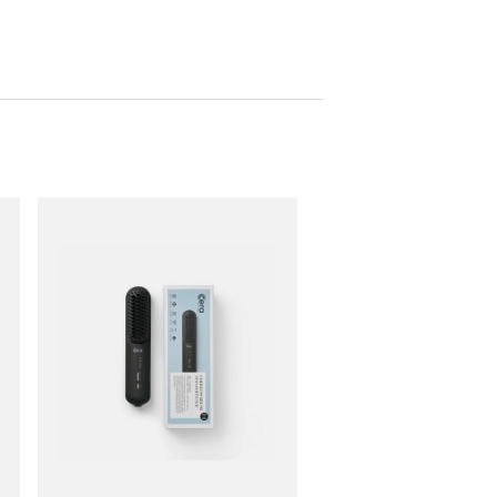
3 m roterande sladd
Låsspärr för säker förvaring