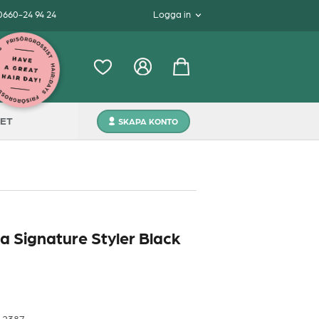
 0660-24 94 24
Logga in
ET
SKAPA KONTO
a Signature Styler Black
2387