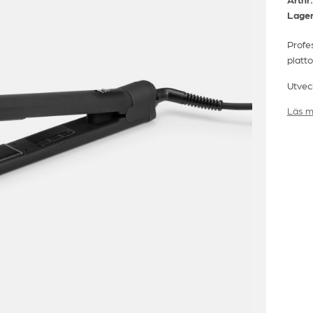
Lager
Profe
platto
Utveck
keram
Läs m
för at
Den a
ger e
och ju
över d
Fördel
pl
oc