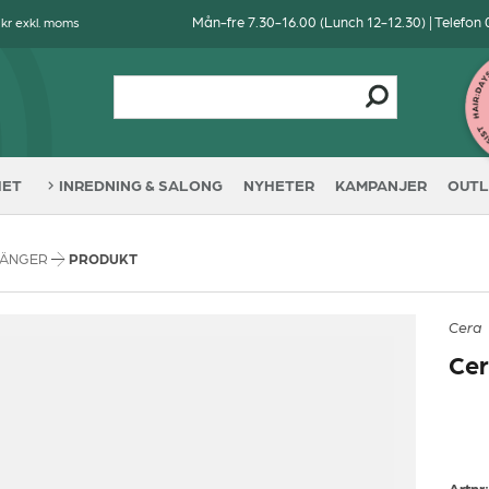
Mån-fre 7.30-16.00 (Lunch 12-12.30) | Telefon
 kr exkl. moms
HET
INREDNING & SALONG
NYHETER
KAMPANJER
OUTL
TÄNGER
PRODUKT
Cera
Cer
Artnr: