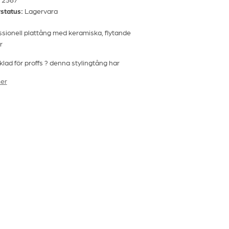
status:
Lagervara
ssionell plattång med keramiska, flytande
r
lad för proffs ? denna stylingtång har
iska, flytande plattor som är perfekta både
er
t platta och locka håret.
vancerade jon-teknologin minskar frizz och
n fantastisk glans, medan den jämna värmen
sterbara temperaturen ger dig full kontroll
in styling ? varje dag.
ar:
Flytande keramiska och turmalinbelagda
attor med jon-teknologi
PTC-värmeelement för snabb uppvärmning
h stabil temperatur
Justerbar temperatur: 150?210 °C
Automatisk avstängning efter ca 1 timme